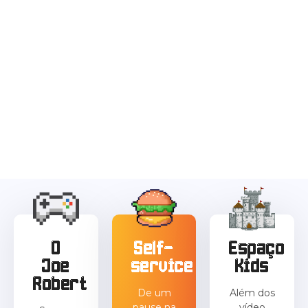
Bem-vindo ao Joe Robert,
o primeiro
self-service de
hambúrguer
do Brasil
O
Self-
Espaço
Joe
service
Kids
Robert
De um
Além dos
pause na
vídeo