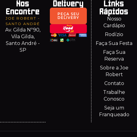
Nos
Delivery
Links
Encontre
Rápidos
PEÇA SEU
DELIVERY
JOE ROBERT -
Nosso
SANTO ANDRÉ
Cardápio
Av. Gilda Nº90,
Rodízio
Vila Gilda,
Santo André -
Faça Sua Festa
SP
Faça Sua
Reserva
Sobre a Joe
Robert
Contato
Trabalhe
Conosco
Seja um
Franqueado