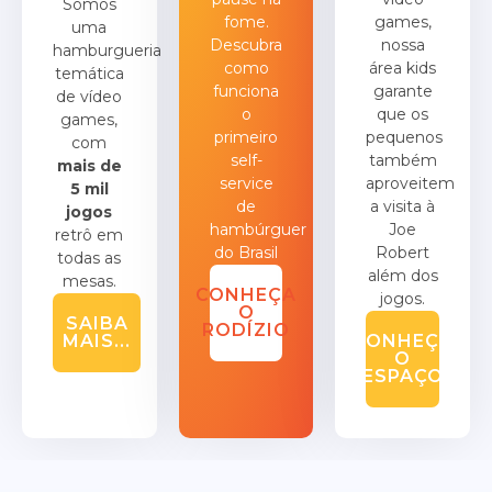
Somos
fome.
games,
uma
Descubra
nossa
hamburgueria
como
área kids
temática
funciona
garante
de vídeo
o
que os
games,
primeiro
pequenos
com
self-
também
mais de
service
aproveitem
5 mil
de
a visita à
jogos
hambúrguer
Joe
retrô em
do Brasil
Robert
todas as
além dos
mesas.
CONHEÇA
jogos.
O
SAIBA
RODÍZIO
MAIS...
CONHEÇA
O
ESPAÇO