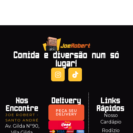
Comida e diversão num só
lugar!
Nos
Delivery
Links
Encontre
Rápidos
PEÇA SEU
DELIVERY
JOE ROBERT -
Nosso
SANTO ANDRÉ
Cardápio
Av. Gilda Nº90,
Rodízio
Vila Gilda,