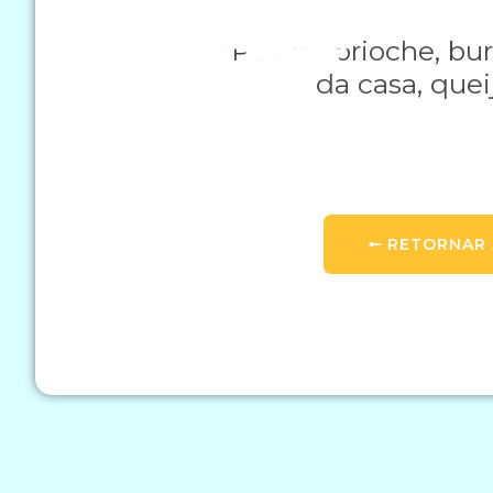
Pão de brioche, bu
da casa, quei
🠔 RETORNAR