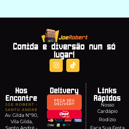
Comida e diversão num só
lugar!
Nos
Delivery
Links
Encontre
Rápidos
PEÇA SEU
DELIVERY
JOE ROBERT -
Nosso
SANTO ANDRÉ
Cardápio
Av. Gilda Nº90,
Rodízio
Vila Gilda,
Santo André -
Faça Sua Festa