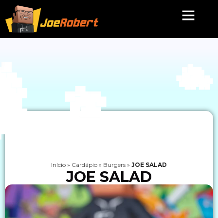
Início
»
Cardápio
»
Burgers
»
JOE SALAD
JOE SALAD