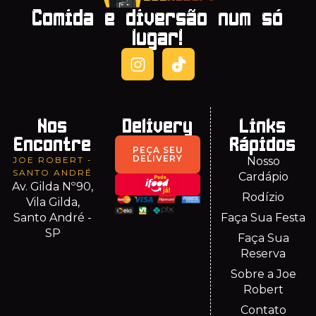
Comida e diversão num só
lugar!
Nos
Delivery
Links
Encontre
Rápidos
PEÇA SEU
DELIVERY
JOE ROBERT -
Nosso
SANTO ANDRÉ
Cardápio
Av. Gilda Nº90,
Rodízio
Vila Gilda,
Santo André -
Faça Sua Festa
SP
Faça Sua
Reserva
Sobre a Joe
Robert
Contato