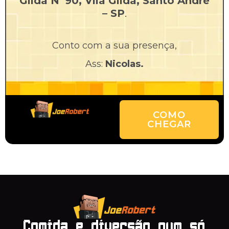
Gilda Nº90, Vila Gilda, Santo André
– SP
.
Conto com a sua presença,
Ass:
Nicolas.
COMO
CHEGAR
Comida e diversão num só