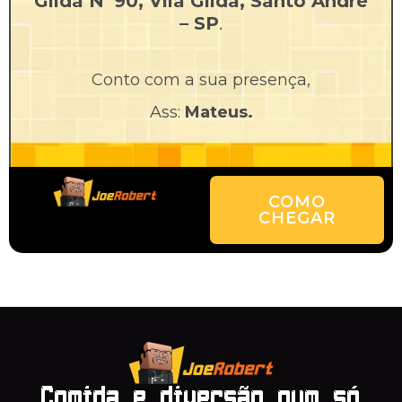
Gilda Nº90, Vila Gilda, Santo André
– SP
.
Conto com a sua presença,
Ass:
Mateus.
COMO
CHEGAR
Comida e diversão num só