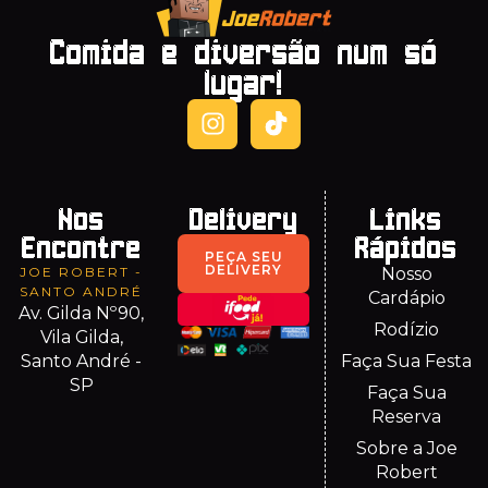
Comida e diversão num só
lugar!
Nos
Delivery
Links
Encontre
Rápidos
PEÇA SEU
DELIVERY
JOE ROBERT -
Nosso
SANTO ANDRÉ
Cardápio
Av. Gilda Nº90,
Rodízio
Vila Gilda,
Santo André -
Faça Sua Festa
SP
Faça Sua
Reserva
Sobre a Joe
Robert