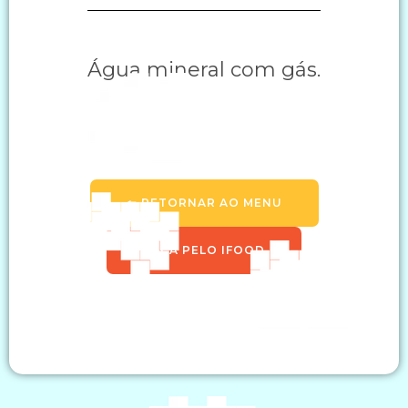
Água mineral com gás.
🠔 RETORNAR AO MENU
PEÇA PELO IFOOD